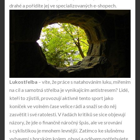
drahé a pořídíte jej ve specializovaných e-shopech.
Lukostřelba
– víte, že práce s natahováním luku, mířením
na cíl a samotná střelba je vynikajícím antistresem? Lidé,
kteří to zjistili, provozují aktivně tento sport jako
koníček ve volném čase velice rádi a snaží se do něj
zasvětit i své ratolesti. V řadách kritiků se sice objevují
názory, že jde o finančně náročný špás, ale ve srovnání
s cyklistikou je mnohem levnější. Zatímco ke slušnému
vybavení s horským kolem, obuví a oděvem potřebujete