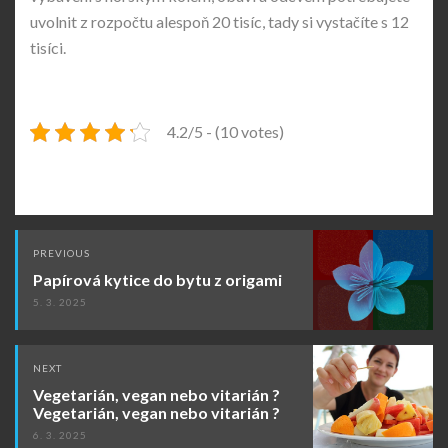
uvolnit z rozpočtu alespoň 20 tisíc, tady si vystačíte s 12
tisíci.
4.2/5 - (10 votes)
Post
PREVIOUS
navigation
Papírová kytice do bytu z origami
5. 3. 2025
NEXT
Vegetarián, vegan nebo vitarián ?
Vegetarián, vegan nebo vitarián ?
6. 3. 2025