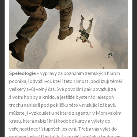
Speleologie
– výpravy za poznáním zemských hlubin
podnikají odvážlivci, kteří této činnosti podřizují téměř
veškerý svůj volný čas. Své povolání pak považují za
životní hobby a krédo, a jestliže byste rádi alespoň
trochu nahlédli pod pokličku této vzrušující zábavě,
můžete ji vyzkoušet u některé z agentur v Moravském
krasu, která nabízí krátkodobé kurzy a výlety do
veřejnosti nepřístupných jeskyní. Třeba vás výlet do
podzemí uchvátí natolik, že se váš koníček v budoucnu