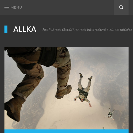
MENU
Search
ALLKA
Jestli si naši čtenáři na naší internetové stránce něčeho c