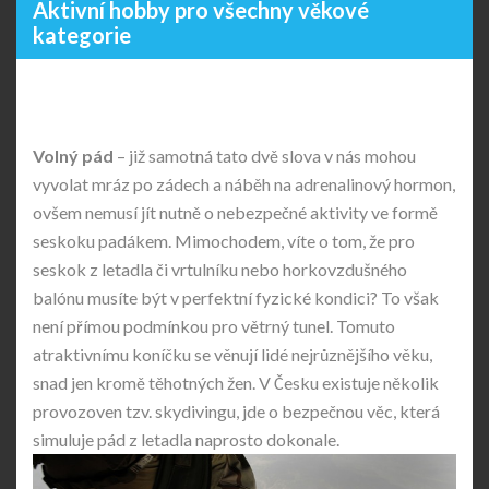
Aktivní hobby pro všechny věkové
kategorie
Volný pád
– již samotná tato dvě slova v nás mohou
vyvolat mráz po zádech a náběh na adrenalinový hormon,
ovšem nemusí jít nutně o nebezpečné aktivity ve formě
seskoku padákem. Mimochodem, víte o tom, že pro
seskok z letadla či vrtulníku nebo horkovzdušného
balónu musíte být v perfektní fyzické kondici? To však
není přímou podmínkou pro větrný tunel. Tomuto
atraktivnímu koníčku se věnují lidé nejrůznějšího věku,
snad jen kromě těhotných žen. V Česku existuje několik
provozoven tzv. skydivingu, jde o bezpečnou věc, která
simuluje pád z letadla naprosto dokonale.