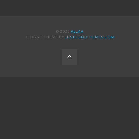
© 2026
ALLKA
BLOGGO THEME BY
JUSTGOODTHEMES.COM
BACK
TO
THE
TOP