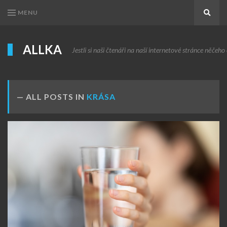
MENU
Search
ALLKA
Jestli si naši čtenáři na naší internetové stránce něčeho c
ALL POSTS IN
KRÁSA