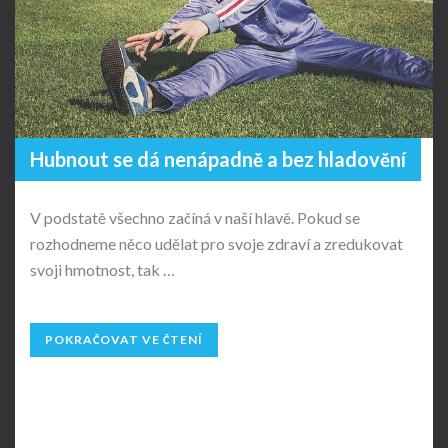
Hubnout se dá nenápadně a bez hladovění
V podstatě všechno začíná v naší hlavě. Pokud se
rozhodneme něco udělat pro svoje zdraví a zredukovat
svoji hmotnost, tak …
POKRAČOVAT VE ČTENÍ