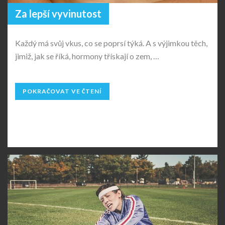
Za lepší vyvinutost
Každý má svůj vkus, co se poprsí týká. A s výjimkou těch,
jimiž, jak se říká, hormony třískají o zem, …
POKRAČOVAT VE ČTENÍ