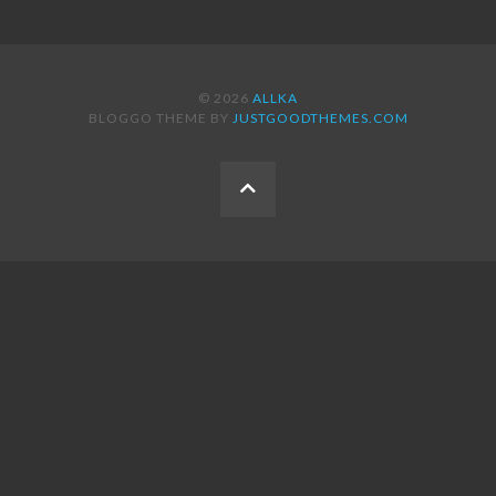
© 2026
ALLKA
BLOGGO THEME BY
JUSTGOODTHEMES.COM
BACK
TO
THE
TOP