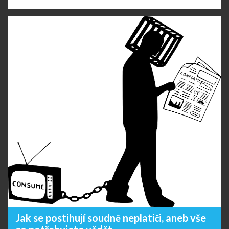
Jak se postihují soudně neplatiči, aneb vše