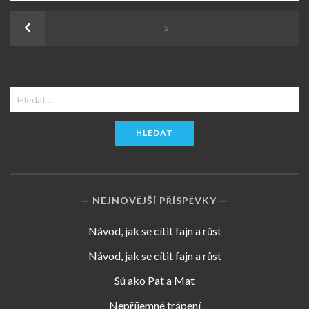
Stránkování
Previous
PAGE
2
příspěvků
Vyhledávání
NEJNOVĚJŠÍ PŘÍSPĚVKY
Návod, jak se cítit fajn a růst
Návod, jak se cítit fajn a růst
Sú ako Pat a Mat
Nepříjemné trápení