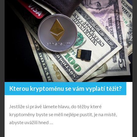
Kterou kryptoměnu se vám vyplatí těžit?
Jestliže si právě lámete hlavu, do těžby které
kryptoměny byste se měli nejlépe pustit, je na místě,
abyste uvážili hned …