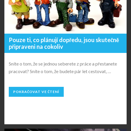
Pouze ti, co plánují dopředu, jsou skutečně
připraveni na cokoliv
Sníte o tom, že se jednou seberete z práce a přestanete
pracovat? Sníte o tom, že budete pár let cestovat, …
POKRAČOVAT VE ČTENÍ