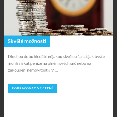
Skvělé možnosti
Dlouhou dobu hledáte nějakou skvělou šanci, jak byste
mohli získat peníze na plnění svých snů nebo na
zakoupení nemovitosti? V …
POKRAČOVAT VE ČTENÍ