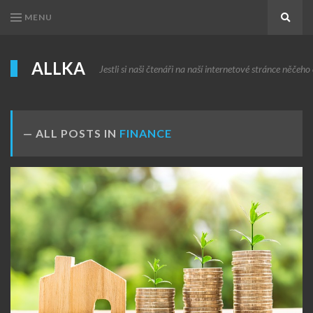
MENU
Search
ALLKA
Jestli si naši čtenáři na naší internetové stránce něčeho c
ALL POSTS IN
FINANCE