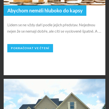
Abychom neměli hluboko do kapsy
Lidem se ne vždy daří podle jejich představ. Nejednou
nejen že se nemají dobře, ale cítí se vysloveně špatně. A …
POKRAČOVAT VE ČTENÍ