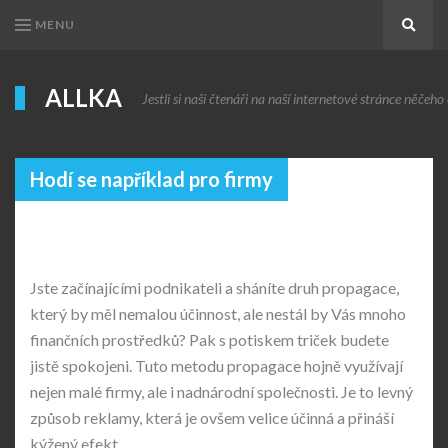
MENU
Search
ALLKA
Jestli si naši čtenáři na naší internetové stránce něčeho c
Hodí se například pro firmy
Jste začínajícími podnikateli a sháníte druh propagace,
který by měl nemalou účinnost, ale nestál by Vás mnoho
finančních prostředků? Pak s
potiskem triček
budete
jistě spokojeni. Tuto metodu propagace hojně využívají
nejen malé firmy, ale i nadnárodní společnosti. Je to levný
způsob reklamy, která je ovšem velice účinná a přináší
kýžený efekt.