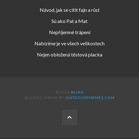
Návod, jak se cítit fajn a růst
Sú ako Pat a Mat
Nepříjemné trápení
Nabízíme je ve všech velikostech
Nejen obložená těstová placka
© 2026
ALLKA
BLOGGO THEME BY
JUSTGOODTHEMES.COM
BACK
TO