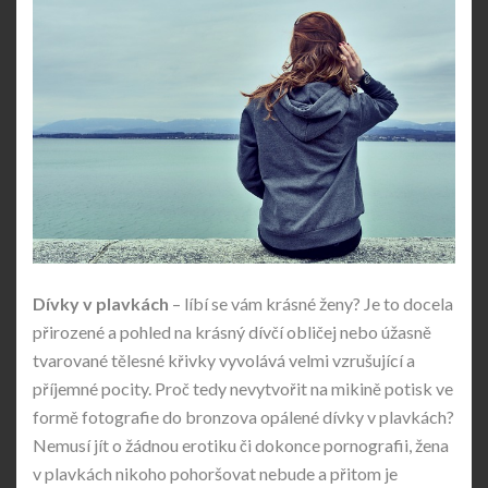
Dívky v plavkách
– líbí se vám krásné ženy? Je to docela
přirozené a pohled na krásný dívčí obličej nebo úžasně
tvarované tělesné křivky vyvolává velmi vzrušující a
příjemné pocity. Proč tedy nevytvořit na mikině potisk ve
formě fotografie do bronzova opálené dívky v plavkách?
Nemusí jít o žádnou erotiku či dokonce pornografii, žena
v plavkách nikoho pohoršovat nebude a přitom je