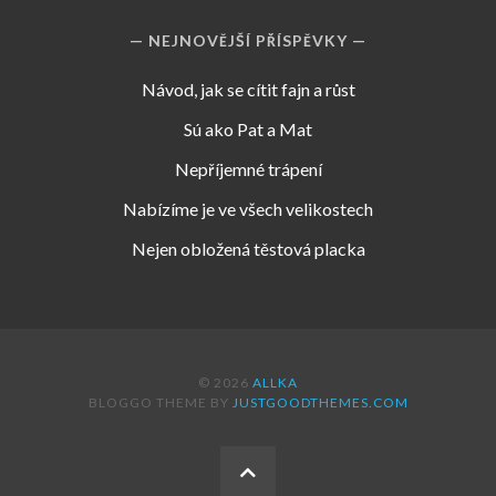
NEJNOVĚJŠÍ PŘÍSPĚVKY
Návod, jak se cítit fajn a růst
Sú ako Pat a Mat
Nepříjemné trápení
Nabízíme je ve všech velikostech
Nejen obložená těstová placka
© 2026
ALLKA
BLOGGO THEME BY
JUSTGOODTHEMES.COM
BACK