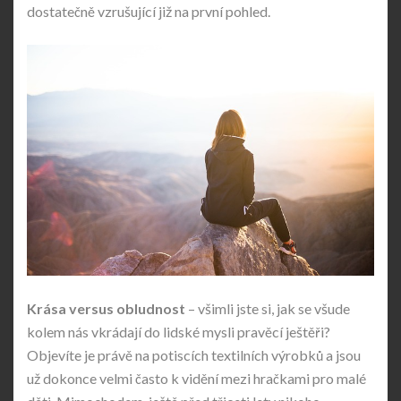
dostatečně vzrušující již na první pohled.
Krása versus obludnost
– všimli jste si, jak se všude
kolem nás vkrádají do lidské mysli pravěcí ještěři?
Objevíte je právě na potiscích textilních výrobků a jsou
už dokonce velmi často k vidění mezi hračkami pro malé