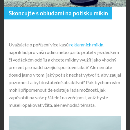
Skoncujte s obludami na potisku mikin
Uvažujete o pořízení více kusů
reklamních mikin
,
například pro vaši rodinu nebo partu přátel v jezdeckém
či vodáckém oddílu a chcete mikiny využít jako vhodný
prezent pro nadcházející sportovní akci? Ale nemáte
dosud jasno v tom, jaký potisk nechat vytvořit, aby zaujal
pozornost a byl dostatečně atraktivní? Pak bychom vám
mohli připomenout, že existuje řada možností, jak
zapůsobit na vaše přátele i na veřejnost, aniž byste
museli opakovat vžitá, ale nevhodná témata.