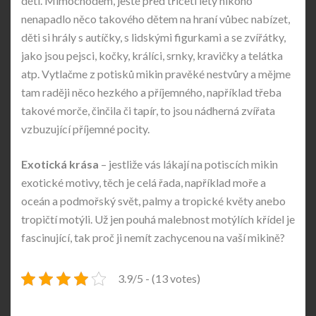
děti. Mimochodem, ještě před třiceti lety nikoho
nenapadlo něco takového dětem na hraní vůbec nabízet,
děti si hrály s autíčky, s lidskými figurkami a se zvířátky,
jako jsou pejsci, kočky, králíci, srnky, kravičky a telátka
atp. Vytlačme z potisků mikin pravěké nestvůry a mějme
tam raději něco hezkého a příjemného, například třeba
takové morče, činčila či tapír, to jsou nádherná zvířata
vzbuzující příjemné pocity.
Exotická krása
– jestliže vás lákají na potiscích mikin
exotické motivy, těch je celá řada, například moře a
oceán a podmořský svět, palmy a tropické květy anebo
tropičtí motýli. Už jen pouhá malebnost motýlích křídel je
fascinující, tak proč ji nemít zachycenou na vaší mikině?
3.9/5 - (13 votes)