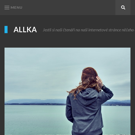
MENU
Search
ALLKA
Jestli si naši čtenáři na naší internetové stránce něčeho c