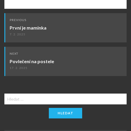
Post
PREVIOUS
navigation
První je maminka
7. 2. 2025
NEXT
Povlečení na postele
17. 2. 2025
Vyhledávání