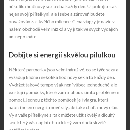
několika hodinový sex třeba každý den. Uspokojíte tak
nejen svojí přítelkyni, ale i sebe a zároveň budete
považován za skvělého milence. Cena viagry je navíc v
našem obchodě velmi nízká a vy jí tak ve svých výdajích
ani nepoznáte.
Dobijte si energii skvělou pilulkou
Některé partnerky jsou velmi náruživé, co se týče sexu a
vyžadují klidně i několika hodinový sex a to každý den.
Vydržet takové tempo však není vůbec jednoduché, ale
existují i pomůcky, které vám mohou s tímto problémem
pomoci. Jednou z těchto pomůcek je i
viagra
, která
nabízí nejen energii a nové síly, ale také chuť a nový elán.
Vy a vaše přítelkyně si tak můžete užít skvělý a dlouhý
sex, který vás naplní oba a který vám dodá skvělé
potěšení a slast.