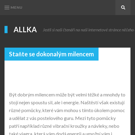
MENU
Search
ALLKA
Jestli si naši čtenáři na naší internetové stránce něčeho c
Staňte se dokonalým milencem
Být dobrým milencem může být velmi těžké a mnohdy to
stojí nejen spoustu sil, ale i energie. Naštěstí však existují
různé pomůcky, které vám mohou s tímto úkolem pomoc
a udělat z vás postelového guru. Mezi tyto pomůcky
patří například různé vibrační kroužky a návleky, nebo
také viagra, která vám dodá energii a umožní vám i