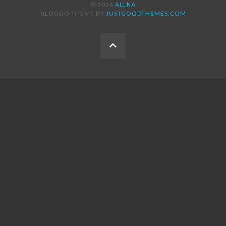
© 2026
ALLKA
BLOGGO THEME BY
JUSTGOODTHEMES.COM
BACK
TO
THE
TOP