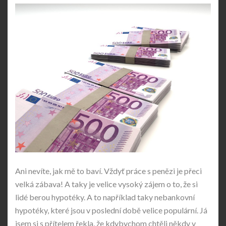
Ani nevíte, jak mě to baví. Vždyť práce s penězi je přeci
velká zábava! A taky je velice vysoký zájem o to, že si
lidé berou hypotéky. A to například taky nebankovní
hypotéky, které jsou v poslední době velice populární. Já
jsem si s přítelem řekla, že kdybychom chtěli někdy v