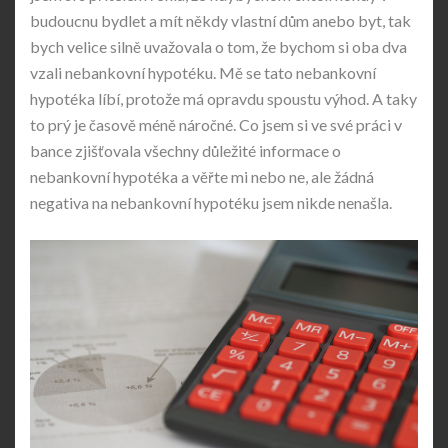
budoucnu bydlet a mít někdy vlastní dům anebo byt, tak
bych velice silně uvažovala o tom, že bychom si oba dva
vzali nebankovní hypotéku. Mě se tato nebankovní
hypotéka líbí, protože má opravdu spoustu výhod. A taky
to prý je časově méně náročné. Co jsem si ve své práci v
bance zjišťovala všechny důležité informace o
nebankovní hypotéka a věřte mi nebo ne, ale žádná
negativa na nebankovní hypotéku jsem nikde nenašla.