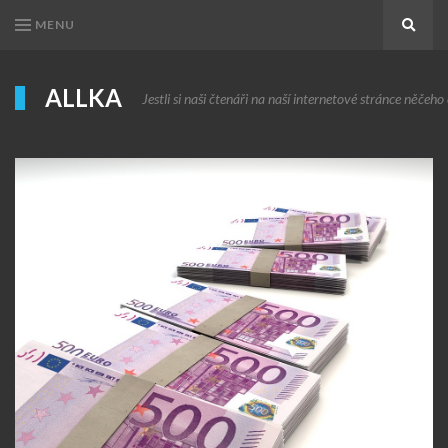
MENU
Search
ALLKA
Jestli si naši čtenáři na naší internetové stránce něčeho c