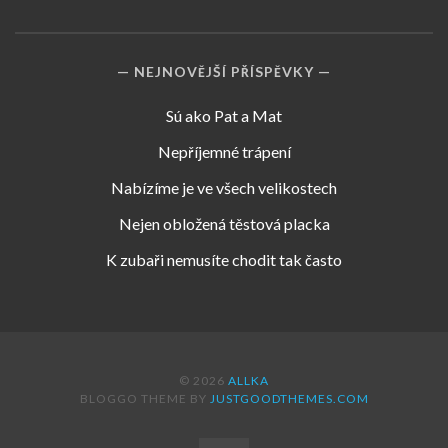
NEJNOVĚJŠÍ PŘÍSPĚVKY
Sú ako Pat a Mat
Nepříjemné trápení
Nabízíme je ve všech velikostech
Nejen obložená těstová placka
K zubaři nemusíte chodit tak často
© 2026
ALLKA
BLOGGO THEME BY
JUSTGOODTHEMES.COM