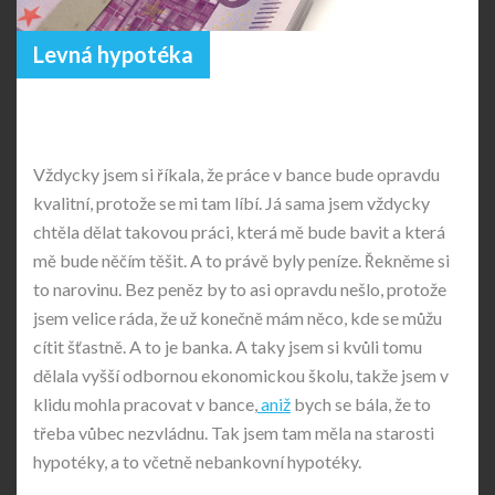
Levná hypotéka
Vždycky jsem si říkala, že práce v bance bude opravdu
kvalitní, protože se mi tam líbí. Já sama jsem vždycky
chtěla dělat takovou práci, která mě bude bavit a která
mě bude něčím těšit. A to právě byly peníze. Řekněme si
to narovinu. Bez peněz by to asi opravdu nešlo, protože
jsem velice ráda, že už konečně mám něco, kde se můžu
cítit šťastně. A to je banka. A taky jsem si kvůli tomu
dělala vyšší odbornou ekonomickou školu, takže jsem v
klidu mohla pracovat v bance,
aniž
bych se bála, že to
třeba vůbec nezvládnu. Tak jsem tam měla na starosti
hypotéky, a to včetně nebankovní hypotéky.