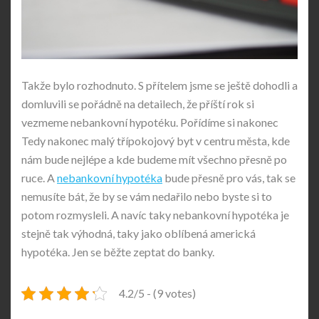
Takže bylo rozhodnuto. S přítelem jsme se ještě dohodli a
domluvili se pořádně na detailech, že příští rok si
vezmeme nebankovní hypotéku. Pořídíme si nakonec
Tedy nakonec malý třípokojový byt v centru města, kde
nám bude nejlépe a kde budeme mít všechno přesně po
ruce. A
nebankovní hypotéka
bude přesně pro vás, tak se
nemusíte bát, že by se vám nedařilo nebo byste si to
potom rozmysleli. A navíc taky nebankovní hypotéka je
stejně tak výhodná, taky jako oblíbená americká
hypotéka. Jen se běžte zeptat do banky.
4.2/5 - (9 votes)