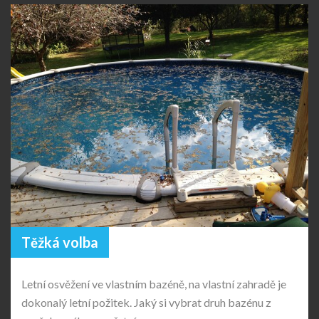
Těžká volba
Letní osvěžení ve vlastním bazéně, na vlastní zahradě je
dokonalý letní požitek. Jaký si vybrat druh bazénu z