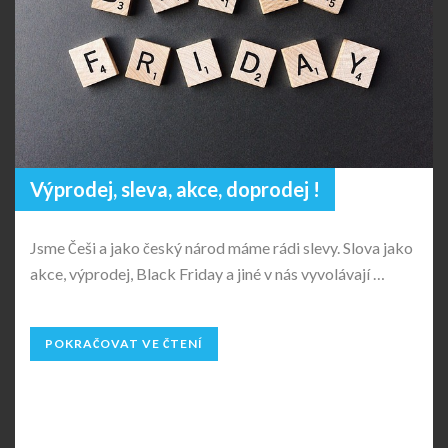
Výprodej, sleva, akce, doprodej !
Jsme Češi a jako český národ máme rádi slevy. Slova jako
akce, výprodej, Black Friday a jiné v nás vyvolávají …
POKRAČOVAT VE ČTENÍ