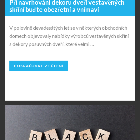
Při navrhování dekoru dveří vestavěných
skříní buďte obezřetní a vnímaví
V polovině devadesátých let se v některých obchodních
domech objevovaly nabídky výrobců vestavěných skříní
s dekory posuvných dveří, které velmi …
POKRAČOVAT VE ČTENÍ