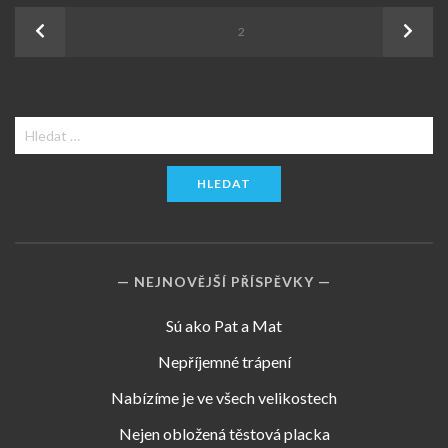
Stránkování
Previous
Next
PAGE
2
příspěvků
Vyhledávání
NEJNOVĚJŠÍ PŘÍSPĚVKY
Sú ako Pat a Mat
Nepříjemné trápení
Nabízíme je ve všech velikostech
Nejen obložená těstová placka