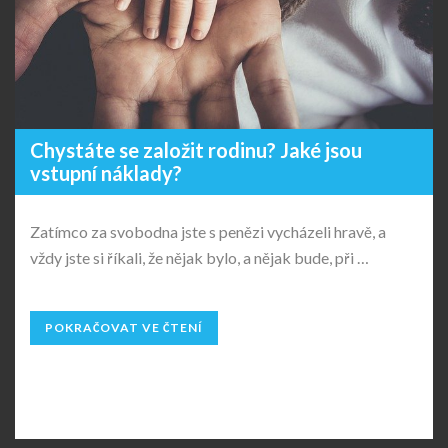
Chystáte se založit rodinu? Jaké jsou
vstupní náklady?
Zatímco za svobodna jste s penězi vycházeli hravě, a
vždy jste si říkali, že nějak bylo, a nějak bude, při …
POKRAČOVAT VE ČTENÍ