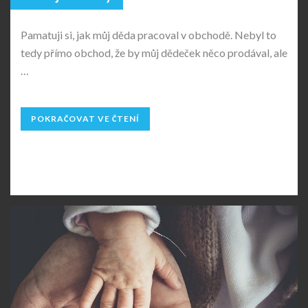
Pamatuji si, jak můj děda pracoval v obchodě. Nebyl to
tedy přímo obchod, že by můj dědeček něco prodával, ale
…
POKRAČOVAT VE ČTENÍ