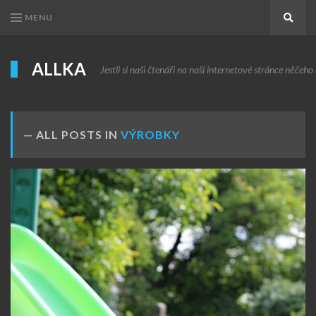
MENU
Search
ALLKA
Jestli si naši čtenáři na naší internetové stránce něčeho c
ALL POSTS IN
VÝROBKY