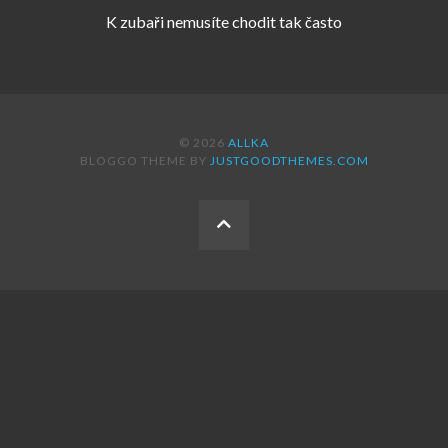
K zubaři nemusíte chodit tak často
© 2026
ALLKA
BLOGGO THEME BY
JUSTGOODTHEMES.COM
BACK
TO
THE
TOP